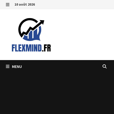
Passer
10 août 2026
au
MENU
contenu
MENU