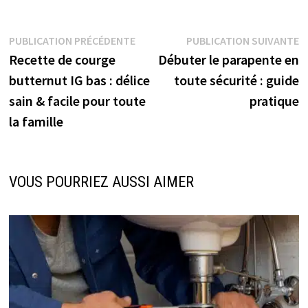
Navigation
Publication
P
PUBLICATION PRÉCÉDENTE
PUBLICATION SUIVANTE
précédente :
s
Recette de courge
Débuter le parapente en
de
butternut IG bas : délice
toute sécurité : guide
l’article
sain & facile pour toute
pratique
la famille
VOUS POURRIEZ AUSSI AIMER