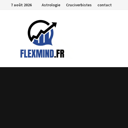
Passer
7 août 2026
Astrologie
Cruciverbistes
contact
au
contenu