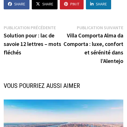
SHARE
SHARE
PIN IT
SHARE
Navigation
Publication
P
PUBLICATION PRÉCÉDENTE
PUBLICATION SUIVANTE
précédente :
s
Solution pour : lac de
Villa Comporta Alma da
de
savoie 12 lettres – mots
Comporta : luxe, confort
l’article
fléchés
et sérénité dans
l’Alentejo
VOUS POURRIEZ AUSSI AIMER