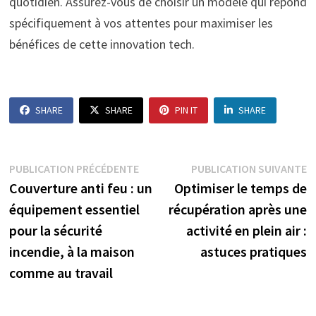
quotidien. Assurez-vous de choisir un modèle qui répond
spécifiquement à vos attentes pour maximiser les
bénéfices de cette innovation tech.
SHARE
SHARE
PIN IT
SHARE
Navigation
Publication
P
PUBLICATION PRÉCÉDENTE
PUBLICATION SUIVANTE
précédente :
s
Couverture anti feu : un
Optimiser le temps de
de
équipement essentiel
récupération après une
l’article
pour la sécurité
activité en plein air :
incendie, à la maison
astuces pratiques
comme au travail