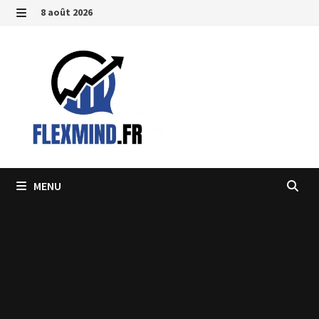
Passer
8 août 2026
au
MENU
contenu
MENU