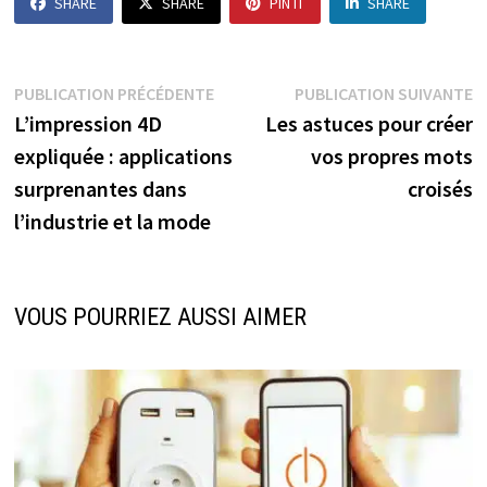
SHARE
SHARE
PIN IT
SHARE
Navigation
Publication
P
PUBLICATION PRÉCÉDENTE
PUBLICATION SUIVANTE
précédente :
s
L’impression 4D
Les astuces pour créer
de
expliquée : applications
vos propres mots
l’article
surprenantes dans
croisés
l’industrie et la mode
VOUS POURRIEZ AUSSI AIMER