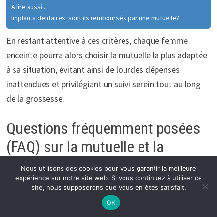
A lire aussi...
Implants dentaires: sont ils remboursés par une mutuelle?
En restant attentive à ces critères, chaque femme
enceinte pourra alors choisir la mutuelle la plus adaptée
à sa situation, évitant ainsi de lourdes dépenses
inattendues et privilégiant un suivi serein tout au long
de la grossesse.
Questions fréquemment posées
(FAQ) sur la mutuelle et la
grossesse
Nous utilisons des cookies pour vous garantir la meilleure
expérience sur notre site web. Si vous continuez à utiliser ce
site, nous supposerons que vous en êtes satisfait.
La mutuelle prend-elle en charge tous les
OK
examens prénataux ?