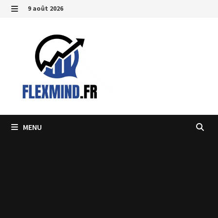
Passer
9 août 2026
au
MENU
contenu
MENU