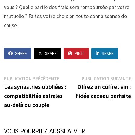
vous ? Quelle partie des frais sera remboursée par votre
mutuelle ? Faites votre choix en toute connaissance de
cause !
SHARE
SHARE
PIN IT
SHARE
Navigation
Publication
P
PUBLICATION PRÉCÉDENTE
PUBLICATION SUIVANTE
précédente :
s
Les synastries oubliées :
Offrez un coffret vin :
de
compatibilités astrales
l’idée cadeau parfaite
l’article
au-delà du couple
VOUS POURRIEZ AUSSI AIMER