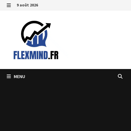
Passer
9 août 2026
au
MENU
contenu
MENU