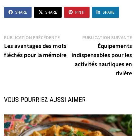
SHARE
SHARE
PIN IT
SHARE
Navigation
Publication
P
PUBLICATION PRÉCÉDENTE
PUBLICATION SUIVANTE
précédente :
s
Les avantages des mots
Équipements
de
fléchés pour la mémoire
indispensables pour les
l’article
activités nautiques en
rivière
VOUS POURRIEZ AUSSI AIMER