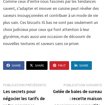
Comme ceux d’entre nous fascinés par les tendances
savent, s’adapter et innover en cuisine peut révéler des
saveurs insoupçonnées et contribuer à un mode de vie
plus sain. Ces biscuits IG bas ne sont pas seulement un
choix judicieux pour ceux qui font attention à leur
glycémie, mais aussi une occasion de découvrir de
nouvelles textures et saveurs sans se priver.
SHARE
SHARE
PIN IT
SHARE
Navigation
Publication
P
PUBLICATION PRÉCÉDENTE
PUBLICATION SUIVANTE
précédente :
s
Les secrets pour
Gelée de baies de sureau
de
négocier les tarifs de
: recette maison
l’article