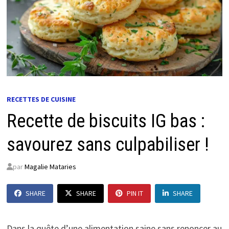
RECETTES DE CUISINE
Recette de biscuits IG bas :
savourez sans culpabiliser !
par
Magalie Mataries
SHARE
SHARE
PIN IT
SHARE
Dans la quête d’une alimentation saine sans renoncer au