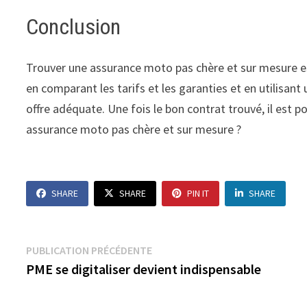
Conclusion
Trouver une assurance moto pas chère et sur mesure est 
en comparant les tarifs et les garanties et en utilisant
offre adéquate. Une fois le bon contrat trouvé, il est p
assurance moto pas chère et sur mesure ?
SHARE
SHARE
PIN IT
SHARE
Navigation
Publication
PUBLICATION PRÉCÉDENTE
précédente :
PME se digitaliser devient indispensable
de
l’article