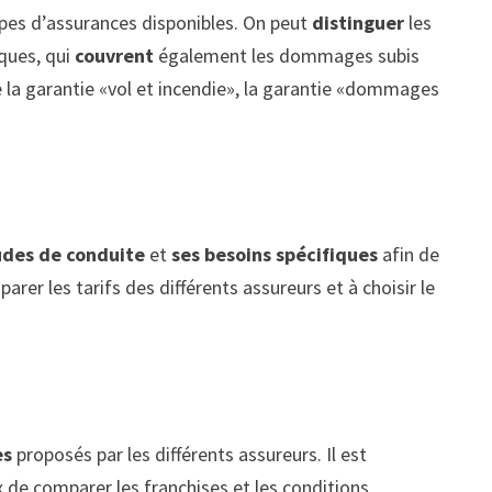
pes d’assurances disponibles. On peut
distinguer
les
ques, qui
couvrent
également les dommages subis
e la garantie «vol et incendie», la garantie «dommages
udes de conduite
et
ses besoins spécifiques
afin de
er les tarifs des différents assureurs et à choisir le
es
proposés par les différents assureurs. Il est
ux de comparer les franchises et les conditions