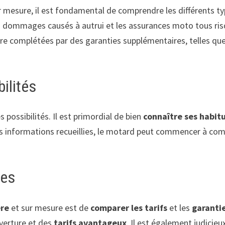
 mesure, il est fondamental de comprendre les différents ty
es dommages causés à autrui et les assurances moto tous ris
tre complétées par des garanties supplémentaires, telles qu
ilités
 possibilités. Il est primordial de bien
connaître ses habit
 informations recueillies, le motard peut commencer à compar
ies
ère
et sur mesure est de
comparer les tarifs
et les
garanti
verture et des
tarifs avantageux
. Il est également judicie