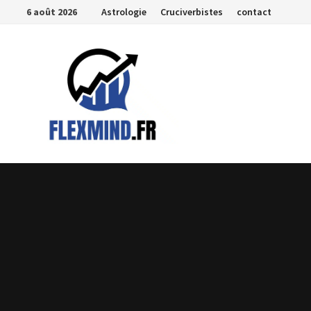
Passer
6 août 2026
Astrologie
Cruciverbistes
contact
au
contenu