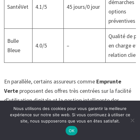
démarches e
SantéVet
4.1/5
45 jours/0 jour
options
préventives
Qualité de pr
Bulle
4.0/5
–
en charge et
Bleue
relation clien
En parallèle, certains assureurs comme
Emprunte
Verte
proposent des offres très centrées sur la facilité
d’utilisation digitale et la gestion intelligente des
Nous utilisons des cookies pour vous garantir la meilleure
sinistres, ce qui est un confort important pour les
expérience sur notre site web. Si vous continuez à utiliser ce
propriétaires de chiens malades chroniques. Découvrez
site, nous supposerons que vous en êtes satisfait.
aussi
comment bien gérer son budget assurance
pour
OK
éviter les mauvaises surprises.