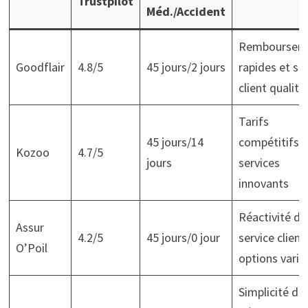
Trustpilot
Méd./Accident
Remboursem
Goodflair
4.8/5
45 jours/2 jours
rapides et se
client qualita
Tarifs
45 jours/14
compétitifs e
Kozoo
4.7/5
jours
services
innovants
Réactivité du
Assur
4.2/5
45 jours/0 jour
service client
O’Poil
options varié
Simplicité de