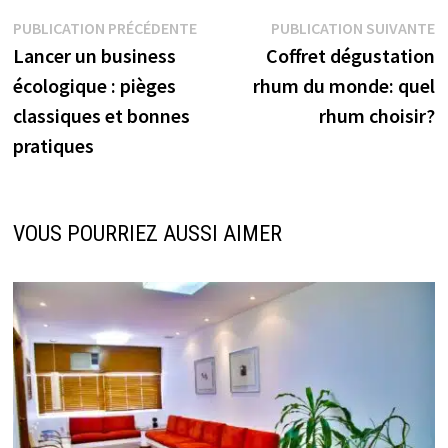
Navigation
Publication
P
PUBLICATION PRÉCÉDENTE
PUBLICATION SUIVANTE
précédente :
s
Lancer un business
Coffret dégustation
de
écologique : pièges
rhum du monde: quel
l’article
classiques et bonnes
rhum choisir?
pratiques
VOUS POURRIEZ AUSSI AIMER