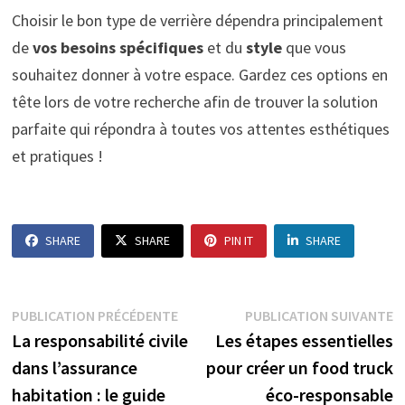
Choisir le bon type de verrière dépendra principalement
de
vos besoins spécifiques
et du
style
que vous
souhaitez donner à votre espace. Gardez ces options en
tête lors de votre recherche afin de trouver la solution
parfaite qui répondra à toutes vos attentes esthétiques
et pratiques !
SHARE
SHARE
PIN IT
SHARE
Navigation
Publication
P
PUBLICATION PRÉCÉDENTE
PUBLICATION SUIVANTE
précédente :
s
La responsabilité civile
Les étapes essentielles
de
dans l’assurance
pour créer un food truck
l’article
habitation : le guide
éco-responsable