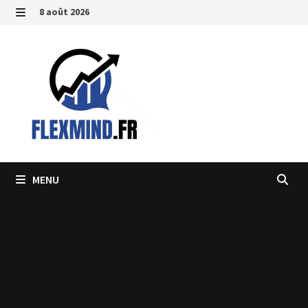
Passer
8 août 2026
au
MENU
contenu
MENU