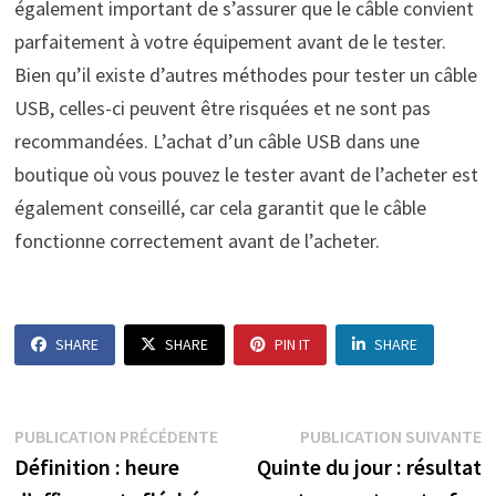
également important de s’assurer que le câble convient
parfaitement à votre équipement avant de le tester.
Bien qu’il existe d’autres méthodes pour tester un câble
USB, celles-ci peuvent être risquées et ne sont pas
recommandées. L’achat d’un câble USB dans une
boutique où vous pouvez le tester avant de l’acheter est
également conseillé, car cela garantit que le câble
fonctionne correctement avant de l’acheter.
SHARE
SHARE
PIN IT
SHARE
Navigation
Publication
P
PUBLICATION PRÉCÉDENTE
PUBLICATION SUIVANTE
précédente :
s
Définition : heure
Quinte du jour : résultat
de