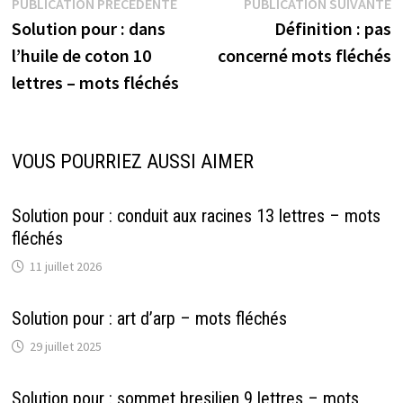
Navigation
Publication
P
PUBLICATION PRÉCÉDENTE
PUBLICATION SUIVANTE
précédente :
s
Solution pour : dans
Définition : pas
de
l’huile de coton 10
concerné mots fléchés
l’article
lettres – mots fléchés
VOUS POURRIEZ AUSSI AIMER
Solution pour : conduit aux racines 13 lettres – mots
fléchés
11 juillet 2026
Solution pour : art d’arp – mots fléchés
29 juillet 2025
Solution pour : sommet bresilien 9 lettres – mots