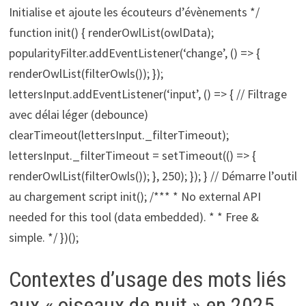
Initialise et ajoute les écouteurs d’évènements */
function init() { renderOwlList(owlData);
popularityFilter.addEventListener(‘change’, () => {
renderOwlList(filterOwls()); });
lettersInput.addEventListener(‘input’, () => { // Filtrage
avec délai léger (debounce)
clearTimeout(lettersInput._filterTimeout);
lettersInput._filterTimeout = setTimeout(() => {
renderOwlList(filterOwls()); }, 250); }); } // Démarre l’outil
au chargement script init(); /*** * No external API
needed for this tool (data embedded). * * Free &
simple. */ })();
Contextes d’usage des mots liés
aux « oiseaux de nuit » en 2025