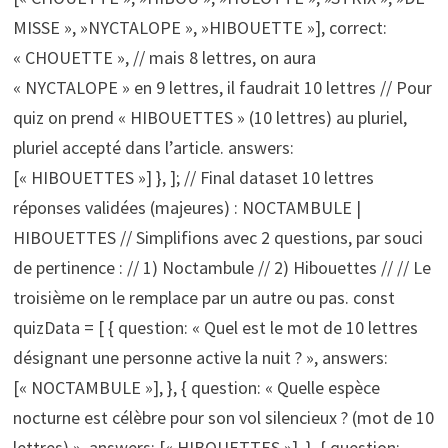
MISSE », »NYCTALOPE », »HIBOUETTE »], correct:
« CHOUETTE », // mais 8 lettres, on aura
« NYCTALOPE » en 9 lettres, il faudrait 10 lettres // Pour
quiz on prend « HIBOUETTES » (10 lettres) au pluriel,
pluriel accepté dans l’article. answers:
[« HIBOUETTES »] }, ]; // Final dataset 10 lettres
réponses validées (majeures) : NOCTAMBULE |
HIBOUETTES // Simplifions avec 2 questions, par souci
de pertinence : // 1) Noctambule // 2) Hibouettes // // Le
troisième on le remplace par un autre ou pas. const
quizData = [ { question: « Quel est le mot de 10 lettres
désignant une personne active la nuit ? », answers:
[« NOCTAMBULE »], }, { question: « Quelle espèce
nocturne est célèbre pour son vol silencieux ? (mot de 10
lettres) », answers: [« HIBOUETTES »], }, { question: