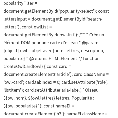
popularityFilter =
document.getElementById(‘popularity-select’); const
lettersInput = document.getElementById(‘search-
letters’); const owlList =
document.getElementById(‘owl-list’); /** * Crée un
élément DOM pour une carte d’oiseau * @param
{object} owl – objet avec {nom, lettres, description,
popularite} * @returns HTMLElement */ function
createOwlCard(owl) { const card =
document.createElement(‘article’); card.className =
‘owl-card’; card.tabIndex = 0; card.setAttribute(‘role’,
‘listitem’); card.setAttribute(‘aria-label’, `Oiseau :
${owl.nom}, ${owl.lettres} lettres, Popularité :
${owl.popularite}`); const nameEl =
document.createElement(‘h3’); nameEl.className =