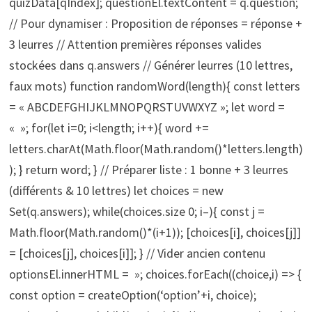
quizData[qIndex]; questionEl.textContent = q.question;
// Pour dynamiser : Proposition de réponses = réponse +
3 leurres // Attention premières réponses valides
stockées dans q.answers // Générer leurres (10 lettres,
faux mots) function randomWord(length){ const letters
= « ABCDEFGHIJKLMNOPQRSTUVWXYZ »; let word =
« »; for(let i=0; i<length; i++){ word +=
letters.charAt(Math.floor(Math.random()*letters.length)
); } return word; } // Préparer liste : 1 bonne + 3 leurres
(différents & 10 lettres) let choices = new
Set(q.answers); while(choices.size 0; i–){ const j =
Math.floor(Math.random()*(i+1)); [choices[i], choices[j]]
= [choices[j], choices[i]]; } // Vider ancien contenu
optionsEl.innerHTML = »; choices.forEach((choice,i) => {
const option = createOption(‘option’+i, choice);