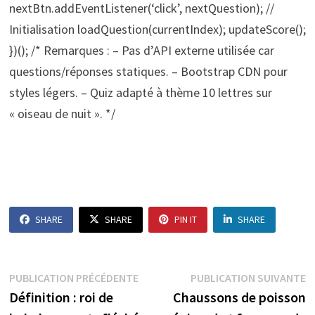
nextBtn.addEventListener(‘click’, nextQuestion); //
Initialisation loadQuestion(currentIndex); updateScore();
})(); /* Remarques : – Pas d’API externe utilisée car
questions/réponses statiques. – Bootstrap CDN pour
styles légers. – Quiz adapté à thème 10 lettres sur
« oiseau de nuit ». */
SHARE
SHARE
PIN IT
SHARE
Navigation
Publication
P
PUBLICATION PRÉCÉDENTE
PUBLICATION SUIVANTE
précédente :
s
Définition : roi de
Chaussons de poisson
de