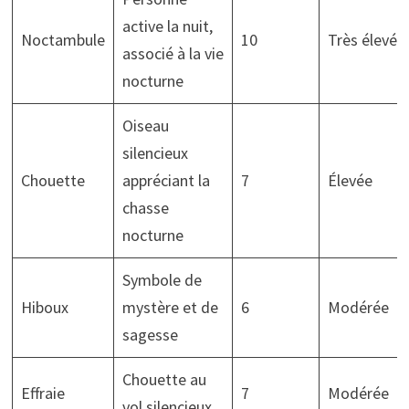
active la nuit,
Noctambule
10
Très élevée
associé à la vie
nocturne
Oiseau
silencieux
Chouette
appréciant la
7
Élevée
chasse
nocturne
Symbole de
Hiboux
mystère et de
6
Modérée
sagesse
Chouette au
Effraie
7
Modérée
vol silencieux