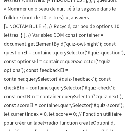
« Nommer un oiseau de nuit lié à la sagesse dans le
folklore (mot de 10 lettres). », answers:
[« NOCTAMBULE »], // Recyclé, car peu de options 10
lettres. } ]; // Variables DOM const container =
document.getElementById(‘quiz-owl-night’); const
questionEl = container.querySelector(‘#quiz-question’);
const optionsEl = container.querySelector(‘#quiz-
options’); const feedbackEl =
container.querySelector(‘#quiz-feedback’); const
checkBtn = container.querySelector(‘#quiz-check’);
const nextBtn = container.querySelector(‘#quiz-next’);
const scoreEl = container.querySelector(‘#quiz-score’);
let currentIndex = 0; let score = 0; // Fonction utilitaire
pour créer un label+radio function createOption(id,