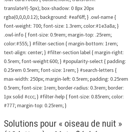
translateY(-5px); box-shadow: 0 8px 20px
rgba(0,0,0,0.12); background: #eaf6ff; } .owl-name {
font-weight: 700; font-size: 1.3rem; color:#1e3a8a; }
.owl-info { font-size: 0.9rem; margin-top: .25rem;
color:#555; } #filter-section { margin-bottom: 1rem;
text-align: center; } #filter-section label { margin-right:
0.5rem; font-weight:600; } #popularity-select { padding:
0.25rem 0.5rem; font-size: 1rem; } #search-letters {
max-width: 250px; margin-left: 0.5rem; padding: 0.25rem
0.5rem; font-size: 1rem; border-radius: 0.3rem; border:
1px solid #ccc; } #filter-help { font-size: 0.85rem; color:
#777; margin-top: 0.25rem; }
Solutions pour « oiseau de nuit »