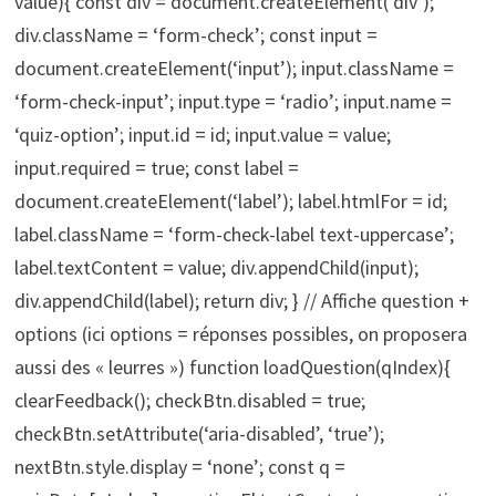
value){ const div = document.createElement(‘div’);
div.className = ‘form-check’; const input =
document.createElement(‘input’); input.className =
‘form-check-input’; input.type = ‘radio’; input.name =
‘quiz-option’; input.id = id; input.value = value;
input.required = true; const label =
document.createElement(‘label’); label.htmlFor = id;
label.className = ‘form-check-label text-uppercase’;
label.textContent = value; div.appendChild(input);
div.appendChild(label); return div; } // Affiche question +
options (ici options = réponses possibles, on proposera
aussi des « leurres ») function loadQuestion(qIndex){
clearFeedback(); checkBtn.disabled = true;
checkBtn.setAttribute(‘aria-disabled’, ‘true’);
nextBtn.style.display = ‘none’; const q =