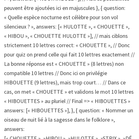
peuvent être ajoutées ici en majuscules }, { question:
« Quelle espèce nocturne est célèbre pour son vol
silencieux ? », answers: [« HULOTTE », « CHOUETTE »,
« HIBOU », « CHOUETTE HULOTTE »], // mais ciblons
strictement 10 lettres correct: « CHOUETTE », // Donc
pour quiz on prend celle qui fait 10 lettres exactement //
La bonne réponse est « CHOUETTE » (8 lettres) non
compatible 10 lettres // Donc ici on privilégie
HIBOUETTE (9 lettres), mais trop court… // Dans ce
cas, on met « CHOUETTE » et validons le mot 10 lettres
« HIBOUETTES » au pluriel // Final => « HIBOUETTES »
answers: [« HIBOUETTES »], }, { question: « Nommer un
oiseau de nuit lié à la sagesse dans le folklore »,
answers:
[« CHOUETTE », »HIBOU », »HULOTTE », »STRIX », »DÉ