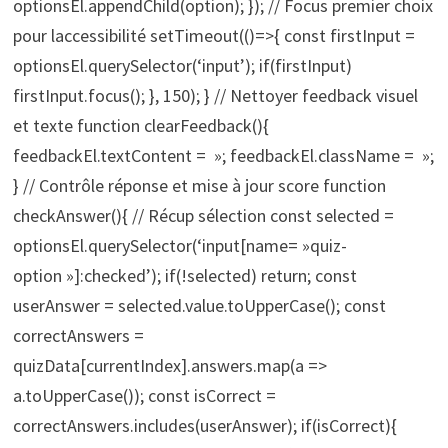
optionsEl.appendChild(option); }); // Focus premier choix
pour laccessibilité setTimeout(()=>{ const firstInput =
optionsEl.querySelector(‘input’); if(firstInput)
firstInput.focus(); }, 150); } // Nettoyer feedback visuel
et texte function clearFeedback(){
feedbackEl.textContent = »; feedbackEl.className = »;
} // Contrôle réponse et mise à jour score function
checkAnswer(){ // Récup sélection const selected =
optionsEl.querySelector(‘input[name= »quiz-
option »]:checked’); if(!selected) return; const
userAnswer = selected.value.toUpperCase(); const
correctAnswers =
quizData[currentIndex].answers.map(a =>
a.toUpperCase()); const isCorrect =
correctAnswers.includes(userAnswer); if(isCorrect){