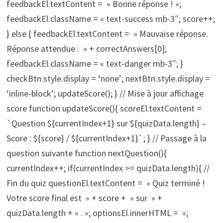
feedbackEl.textContent = » Bonne réponse ! »;
feedbackEl.className = « text-success mb-3″; score++;
} else { feedbackEl.textContent = » Mauvaise réponse.
Réponse attendue : » + correctAnswers[0];
feedbackEl.className = « text-danger mb-3″; }
checkBtn.style.display = ‘none’; nextBtn.style.display =
‘inline-block’; updateScore(); } // Mise à jour affichage
score function updateScore(){ scoreEl.textContent =
`Question ${currentIndex+1} sur ${quizData.length} –
Score : ${score} / ${currentIndex+1}`; } // Passage à la
question suivante function nextQuestion(){
currentIndex++; if(currentIndex >= quizData.length){ //
Fin du quiz questionEl.textContent = » Quiz terminé !
Votre score final est » + score + » sur » +
quizData.length + « . »; optionsEl.innerHTML = »;