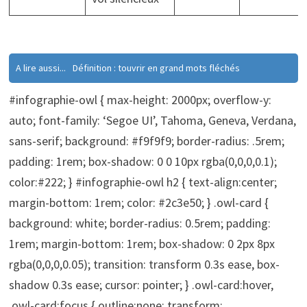
A lire aussi...
Définition : touvrir en grand mots fléchés
#infographie-owl { max-height: 2000px; overflow-y:
auto; font-family: ‘Segoe UI’, Tahoma, Geneva, Verdana,
sans-serif; background: #f9f9f9; border-radius: .5rem;
padding: 1rem; box-shadow: 0 0 10px rgba(0,0,0,0.1);
color:#222; } #infographie-owl h2 { text-align:center;
margin-bottom: 1rem; color: #2c3e50; } .owl-card {
background: white; border-radius: 0.5rem; padding:
1rem; margin-bottom: 1rem; box-shadow: 0 2px 8px
rgba(0,0,0,0.05); transition: transform 0.3s ease, box-
shadow 0.3s ease; cursor: pointer; } .owl-card:hover,
.owl-card:focus { outline:none; transform: