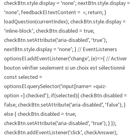
checkBtn.style.display = ‘none’; nextBtn.style.display =
‘none’; feedbackEl.textContent = »; return; }
loadQuestion(currentIndex); checkBtn.style.display =
‘inline-block’; checkBtn.disabled = true;
checkBtn.setAttribute(‘aria-disabled’, ‘true’);
nextBtn.style.display = ‘none’; } // EventListeners
optionsEl.addEventListener(‘change’, (e)=>{ // Activer
bouton vérifier seulement si un choix est sélectionné
const selected =
optionsEl.querySelector(‘input[name= »quiz-
option »]:checked’); if(selected){ checkBtn.disabled =
false; checkBtn.setAttribute(‘aria-disabled’, ‘false’); }
else { checkBtn.disabled = true;
checkBtn.setAttribute(‘aria-disabled’, ‘true’); } });
checkBtn.addEventListener(‘click’, checkAnswer);