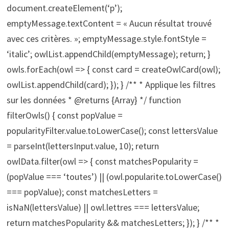
document.createElement(‘p’);
emptyMessage.textContent = « Aucun résultat trouvé
avec ces critères. »; emptyMessage.style.fontStyle =
‘italic’; owlList.appendChild(emptyMessage); return; }
owls.forEach(owl => { const card = createOwlCard(owl);
owlList.appendChild(card); }); } /** * Applique les filtres
sur les données * @returns {Array
} */ function
filterOwls() { const popValue =
popularityFilter.value.toLowerCase(); const lettersValue
= parseInt(lettersInput.value, 10); return
owlData.filter(owl => { const matchesPopularity =
(popValue === ‘toutes’) || (owl.popularite.toLowerCase()
=== popValue); const matchesLetters =
isNaN(lettersValue) || owl.lettres === lettersValue;
return matchesPopularity && matchesLetters; }); } /** *