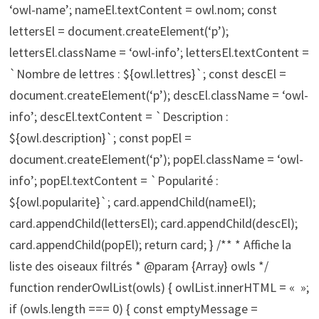
‘owl-name’; nameEl.textContent = owl.nom; const
lettersEl = document.createElement(‘p’);
lettersEl.className = ‘owl-info’; lettersEl.textContent =
`Nombre de lettres : ${owl.lettres}`; const descEl =
document.createElement(‘p’); descEl.className = ‘owl-
info’; descEl.textContent = `Description :
${owl.description}`; const popEl =
document.createElement(‘p’); popEl.className = ‘owl-
info’; popEl.textContent = `Popularité :
${owl.popularite}`; card.appendChild(nameEl);
card.appendChild(lettersEl); card.appendChild(descEl);
card.appendChild(popEl); return card; } /** * Affiche la
liste des oiseaux filtrés * @param {Array
} owls */
function renderOwlList(owls) { owlList.innerHTML = « »;
if (owls.length === 0) { const emptyMessage =