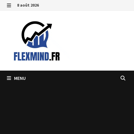
Passer
8 août 2026
au
MENU
contenu
MENU