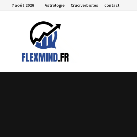
Passer
7 août 2026
Astrologie
Cruciverbistes
contact
au
contenu