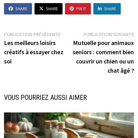
SHARE
SHARE
PIN IT
SHARE
Navigation
Publication
P
PUBLICATION PRÉCÉDENTE
PUBLICATION SUIVANTE
précédente :
s
Les meilleurs loisirs
Mutuelle pour animaux
de
créatifs à essayer chez
seniors : comment bien
l’article
soi
couvrir un chien ou un
chat âgé ?
VOUS POURRIEZ AUSSI AIMER