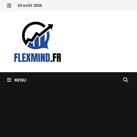
Passer
10 août 2026
au
MENU
contenu
MENU