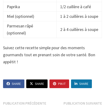
Paprika
1/2 cuillère à café
Miel (optionnel)
1 à 2 cuillères à soupe
Parmesan râpé
2 à 4 cuillères à soupe
(optionnel)
Suivez cette recette simple pour des moments
gourmands tout en prenant soin de votre santé. Bon
appétit !
SHARE
SHARE
PIN IT
SHARE
Navigation
Publication
P
PUBLICATION PRÉCÉDENTE
PUBLICATION SUIVANTE