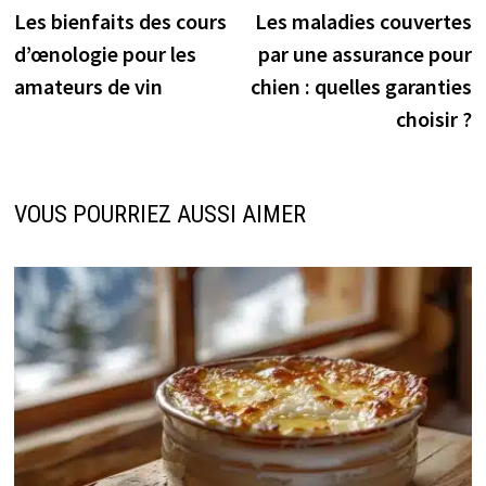
précédente :
s
Les bienfaits des cours
Les maladies couvertes
de
d’œnologie pour les
par une assurance pour
l’article
amateurs de vin
chien : quelles garanties
choisir ?
VOUS POURRIEZ AUSSI AIMER