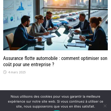
Assurance flotte automobile : comment optimiser son
coût pour une entreprise ?
4 mars 2025
Nous utilisons des cookies pour vous garantir la meilleure
expérience sur notre site web. Si vous continuez à utiliser ce
Copyright © 2026
Flexmind: Blog Actu de référence
.
site, nous supposerons que vous en êtes satisfait.