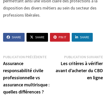
permettant ainsi une vision claire des protections à la
disposition des divers métiers au sein du secteur des
professions libérales.
SHARE
SHARE
PIN IT
SHARE
Navigation
Publication
P
PUBLICATION PRÉCÉDENTE
PUBLICATION SUIVANTE
précédente :
s
Assurance
Les critères à vérifier
de
responsabilité civile
avant d’acheter du CBD
l’article
professionnelle vs
en ligne
assurance multirisque :
quelles différences ?