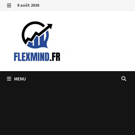
Passer
8 août 2026
au
MENU
contenu
MENU