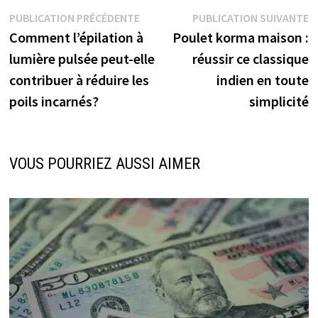
Navigation
Publication
P
PUBLICATION PRÉCÉDENTE
PUBLICATION SUIVANTE
précédente :
s
Comment l’épilation à
Poulet korma maison :
de
lumière pulsée peut-elle
réussir ce classique
l’article
contribuer à réduire les
indien en toute
poils incarnés?
simplicité
VOUS POURRIEZ AUSSI AIMER