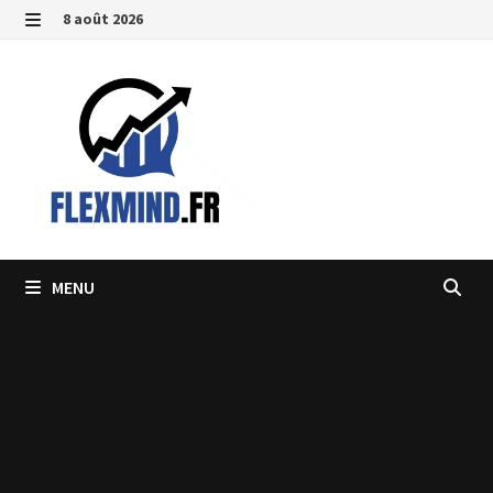
Passer
8 août 2026
au
MENU
contenu
MENU