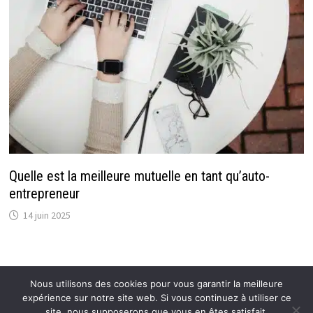
Quelle est la meilleure mutuelle en tant qu’auto-
entrepreneur
14 juin 2025
Nous utilisons des cookies pour vous garantir la meilleure
expérience sur notre site web. Si vous continuez à utiliser ce
Copyright © 2026
Flexmind: Blog Actu de référence
.
site, nous supposerons que vous en êtes satisfait.