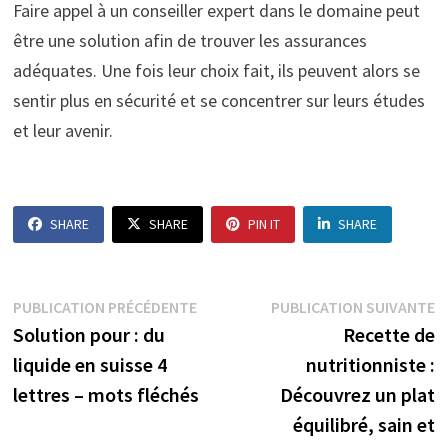
Faire appel à un conseiller expert dans le domaine peut
être une solution afin de trouver les assurances
adéquates. Une fois leur choix fait, ils peuvent alors se
sentir plus en sécurité et se concentrer sur leurs études
et leur avenir.
SHARE
SHARE
PIN IT
SHARE
Navigation
Publication
P
PUBLICATION PRÉCÉDENTE
PUBLICATION SUIVANTE
précédente :
s
Solution pour : du
Recette de
de
liquide en suisse 4
nutritionniste :
l’article
lettres – mots fléchés
Découvrez un plat
équilibré, sain et