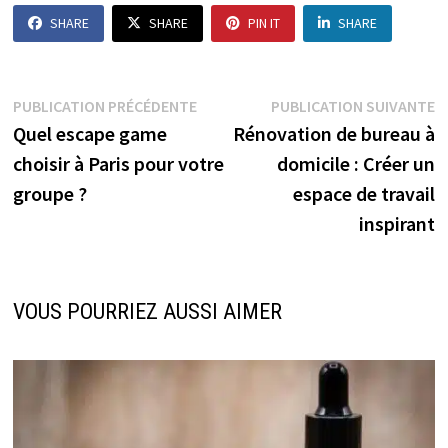
SHARE
SHARE
PIN IT
SHARE
Navigation
Publication
P
PUBLICATION PRÉCÉDENTE
PUBLICATION SUIVANTE
précédente :
s
Quel escape game
Rénovation de bureau à
de
choisir à Paris pour votre
domicile : Créer un
l’article
groupe ?
espace de travail
inspirant
VOUS POURRIEZ AUSSI AIMER