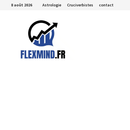
Passer
8 août 2026
Astrologie
Cruciverbistes
contact
au
contenu