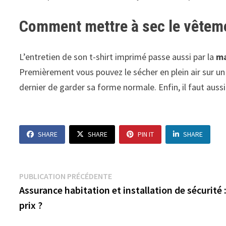
Comment mettre à sec le vêtem
L’entretien de son t-shirt imprimé passe aussi par la
ma
Premièrement vous pouvez le sécher en plein air sur un 
dernier de garder sa forme normale. Enfin, il faut aussi 
SHARE
SHARE
PIN IT
SHARE
Navigation
Publication
PUBLICATION PRÉCÉDENTE
précédente :
Assurance habitation et installation de sécurité 
de
prix ?
l’article