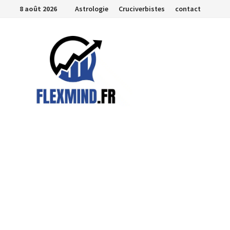
Passer
8 août 2026
Astrologie
Cruciverbistes
contact
au
contenu