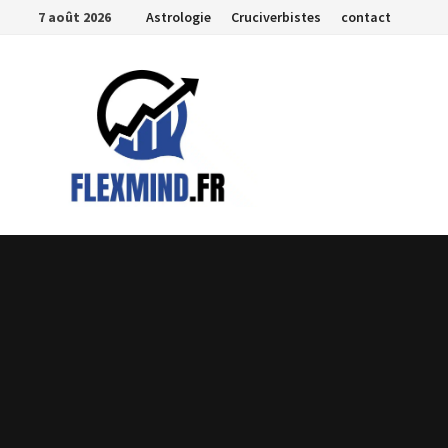
Passer
7 août 2026
Astrologie
Cruciverbistes
contact
au
contenu