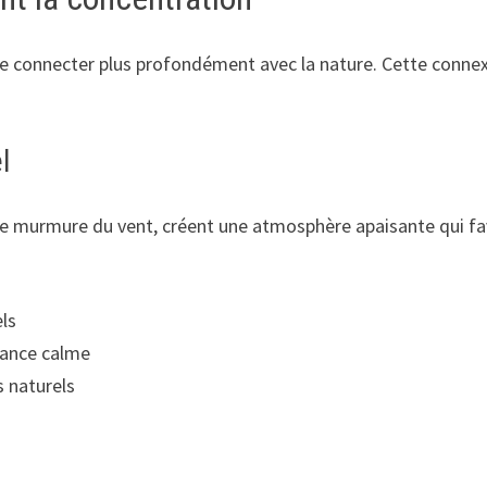
 se connecter plus profondément avec la nature. Cette conne
l
e murmure du vent, créent une atmosphère apaisante qui favo
els
iance calme
 naturels