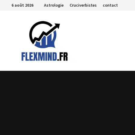
Passer
6 août 2026
Astrologie
Cruciverbistes
contact
au
contenu