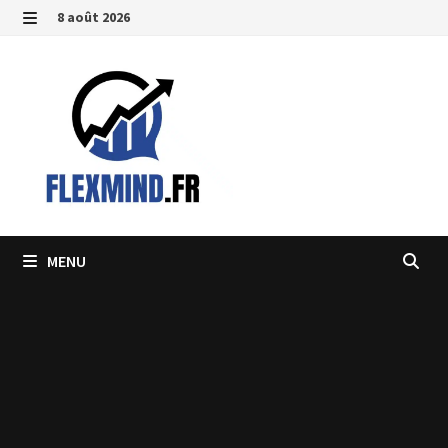
Passer
8 août 2026
au
MENU
contenu
MENU