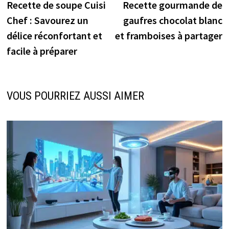
précédente :
s
Recette de soupe Cuisi
Recette gourmande de
de
Chef : Savourez un
gaufres chocolat blanc
l’article
délice réconfortant et
et framboises à partager
facile à préparer
VOUS POURRIEZ AUSSI AIMER