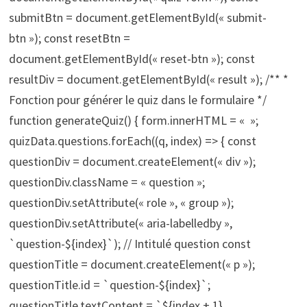
submitBtn = document.getElementById(« submit-
btn »); const resetBtn =
document.getElementById(« reset-btn »); const
resultDiv = document.getElementById(« result »); /** *
Fonction pour générer le quiz dans le formulaire */
function generateQuiz() { form.innerHTML = « »;
quizData.questions.forEach((q, index) => { const
questionDiv = document.createElement(« div »);
questionDiv.className = « question »;
questionDiv.setAttribute(« role », « group »);
questionDiv.setAttribute(« aria-labelledby »,
`question-${index}`); // Intitulé question const
questionTitle = document.createElement(« p »);
questionTitle.id = `question-${index}`;
questionTitle.textContent = `${index + 1}.