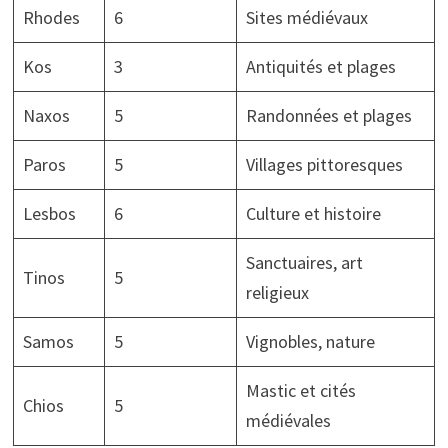
Rhodes
6
Sites médiévaux
Kos
3
Antiquités et plages
Naxos
5
Randonnées et plages
Paros
5
Villages pittoresques
Lesbos
6
Culture et histoire
Sanctuaires, art
Tinos
5
religieux
Samos
5
Vignobles, nature
Mastic et cités
Chios
5
médiévales