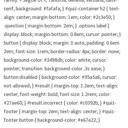
serif; background: #fafafa; } #quiz-container h2 { text-
align: center; margin-bottom: 1em; color: #2c3e50; }
.question { margin-bottom: 2em; } .options label {
display: block; margin-bottom: 0.8em; cursor: pointer; }
button { display: block; margin: 0 auto; padding: 0.6em
2em; font-size: 1rem; border-radius: 4px; border: none;
background-color: #3498db; color: white; cursor:
pointer; transition: background-color .3s ease; }
button:disabled { background-color: #95a5a6; cursor:
not-allowed; } #result { margin-top: 1.2em; text-align:
center; font-weight: bold; font-size: 1.2rem; color:
#27ae60; } #result.incorrect { color: #c0392b; } #quiz-
footer { margin-top: 2em; text-align: center; } #quiz-
footer button { background-color: #e67e22; }