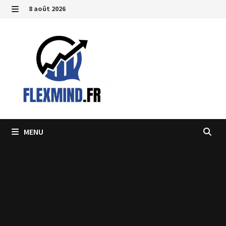
Passer
8 août 2026
au
MENU
contenu
MENU