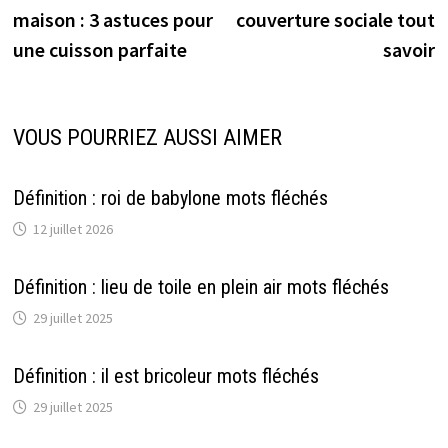
de
maison : 3 astuces pour
couverture sociale tout
l’article
une cuisson parfaite
savoir
VOUS POURRIEZ AUSSI AIMER
Définition : roi de babylone mots fléchés
12 juillet 2026
Définition : lieu de toile en plein air mots fléchés
29 juillet 2025
Définition : il est bricoleur mots fléchés
29 juillet 2025