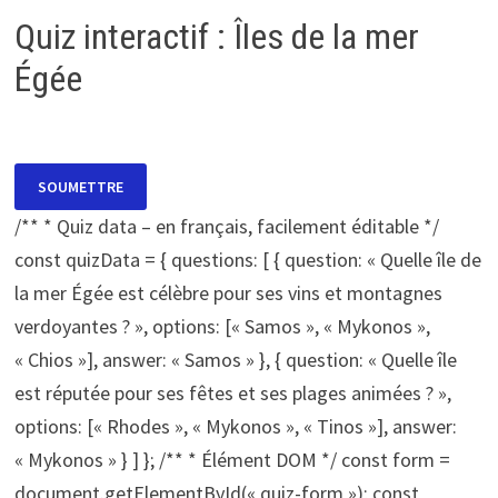
Quiz interactif : Îles de la mer
Égée
SOUMETTRE
/** * Quiz data – en français, facilement éditable */
const quizData = { questions: [ { question: « Quelle île de
la mer Égée est célèbre pour ses vins et montagnes
verdoyantes ? », options: [« Samos », « Mykonos »,
« Chios »], answer: « Samos » }, { question: « Quelle île
est réputée pour ses fêtes et ses plages animées ? »,
options: [« Rhodes », « Mykonos », « Tinos »], answer:
« Mykonos » } ] }; /** * Élément DOM */ const form =
document.getElementById(« quiz-form »); const