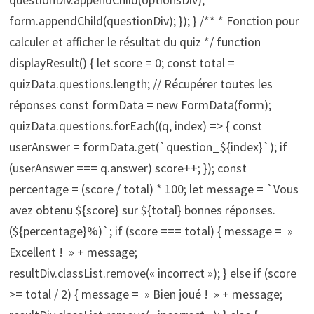
form.appendChild(questionDiv); }); } /** * Fonction pour
calculer et afficher le résultat du quiz */ function
displayResult() { let score = 0; const total =
quizData.questions.length; // Récupérer toutes les
réponses const formData = new FormData(form);
quizData.questions.forEach((q, index) => { const
userAnswer = formData.get(`question_${index}`); if
(userAnswer === q.answer) score++; }); const
percentage = (score / total) * 100; let message = `Vous
avez obtenu ${score} sur ${total} bonnes réponses.
(${percentage}%)`; if (score === total) { message = »
Excellent ! » + message;
resultDiv.classList.remove(« incorrect »); } else if (score
>= total / 2) { message = » Bien joué ! » + message;