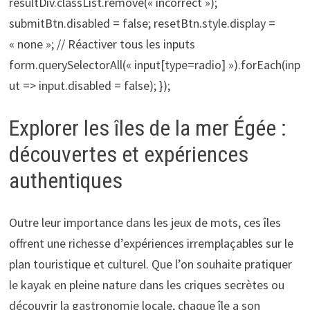
resultDiv.classList.remove(« incorrect »);
submitBtn.disabled = false; resetBtn.style.display =
« none »; // Réactiver tous les inputs
form.querySelectorAll(« input[type=radio] »).forEach(inp
ut => input.disabled = false); });
Explorer les îles de la mer Égée :
découvertes et expériences
authentiques
Outre leur importance dans les jeux de mots, ces îles
offrent une richesse d’expériences irremplaçables sur le
plan touristique et culturel. Que l’on souhaite pratiquer
le kayak en pleine nature dans les criques secrètes ou
découvrir la gastronomie locale, chaque île a son