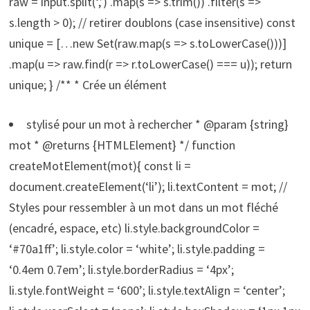
raw = input.split(‘,’) .map(s => s.trim()) .filter(s =>
s.length > 0); // retirer doublons (case insensitive) const
unique = […new Set(raw.map(s => s.toLowerCase()))]
.map(u => raw.find(r => r.toLowerCase() === u)); return
unique; } /** * Crée un élément
stylisé pour un mot à rechercher * @param {string}
mot * @returns {HTMLElement} */ function
createMotElement(mot){ const li =
document.createElement(‘li’); li.textContent = mot; //
Styles pour ressembler à un mot dans un mot fléché
(encadré, espace, etc) li.style.backgroundColor =
‘#70a1ff’; li.style.color = ‘white’; li.style.padding =
‘0.4em 0.7em’; li.style.borderRadius = ‘4px’;
li.style.fontWeight = ‘600’; li.style.textAlign = ‘center’;