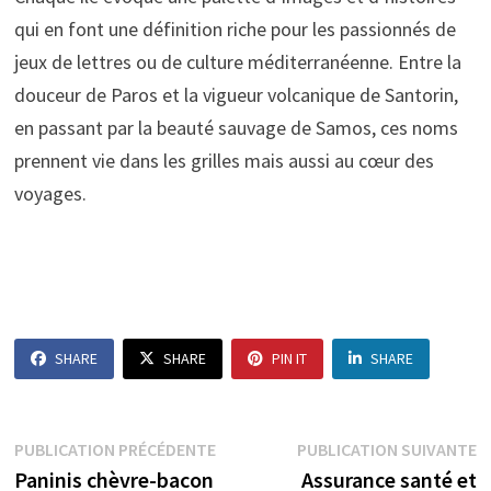
qui en font une définition riche pour les passionnés de
jeux de lettres ou de culture méditerranéenne. Entre la
douceur de Paros et la vigueur volcanique de Santorin,
en passant par la beauté sauvage de Samos, ces noms
prennent vie dans les grilles mais aussi au cœur des
voyages.
SHARE
SHARE
PIN IT
SHARE
Navigation
Publication
P
PUBLICATION PRÉCÉDENTE
PUBLICATION SUIVANTE
précédente :
s
Paninis chèvre-bacon
Assurance santé et