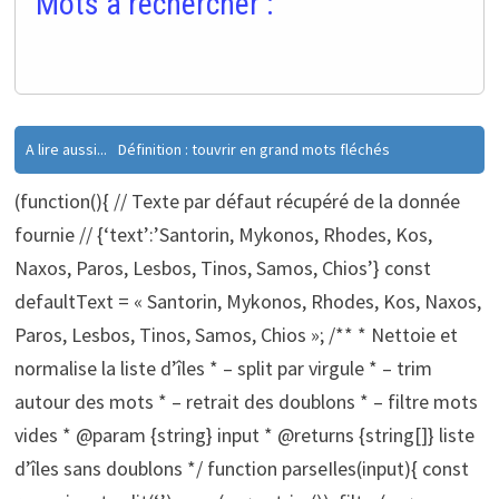
Mots à rechercher :
A lire aussi...
Définition : touvrir en grand mots fléchés
(function(){ // Texte par défaut récupéré de la donnée
fournie // {‘text’:’Santorin, Mykonos, Rhodes, Kos,
Naxos, Paros, Lesbos, Tinos, Samos, Chios’} const
defaultText = « Santorin, Mykonos, Rhodes, Kos, Naxos,
Paros, Lesbos, Tinos, Samos, Chios »; /** * Nettoie et
normalise la liste d’îles * – split par virgule * – trim
autour des mots * – retrait des doublons * – filtre mots
vides * @param {string} input * @returns {string[]} liste
d’îles sans doublons */ function parseIles(input){ const