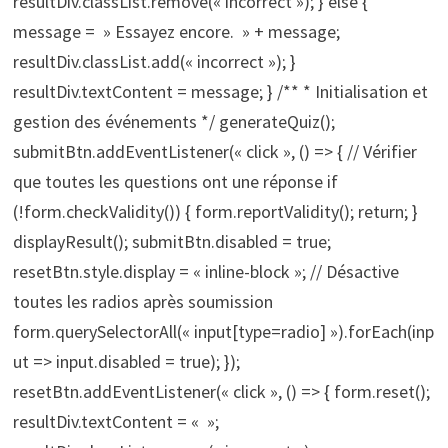
resultDiv.classList.remove(« incorrect »); } else {
message = » Essayez encore. » + message;
resultDiv.classList.add(« incorrect »); }
resultDiv.textContent = message; } /** * Initialisation et
gestion des événements */ generateQuiz();
submitBtn.addEventListener(« click », () => { // Vérifier
que toutes les questions ont une réponse if
(!form.checkValidity()) { form.reportValidity(); return; }
displayResult(); submitBtn.disabled = true;
resetBtn.style.display = « inline-block »; // Désactive
toutes les radios après soumission
form.querySelectorAll(« input[type=radio] »).forEach(inp
ut => input.disabled = true); });
resetBtn.addEventListener(« click », () => { form.reset();
resultDiv.textContent = « »;