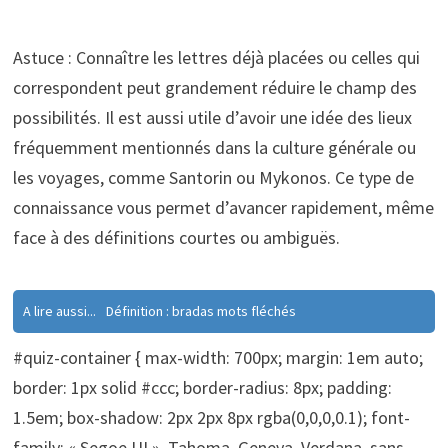
Astuce : Connaître les lettres déjà placées ou celles qui
correspondent peut grandement réduire le champ des
possibilités. Il est aussi utile d’avoir une idée des lieux
fréquemment mentionnés dans la culture générale ou
les voyages, comme Santorin ou Mykonos. Ce type de
connaissance vous permet d’avancer rapidement, même
face à des définitions courtes ou ambiguës.
A lire aussi...
Définition : bradas mots fléchés
#quiz-container { max-width: 700px; margin: 1em auto;
border: 1px solid #ccc; border-radius: 8px; padding:
1.5em; box-shadow: 2px 2px 8px rgba(0,0,0,0.1); font-
family: « Segoe UI », Tahoma, Geneva, Verdana, sans-