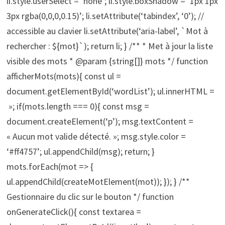
li.style.userSelect = ‘none’; li.style.boxShadow = ‘1px 1px
3px rgba(0,0,0,0.15)’; li.setAttribute(‘tabindex’, ‘0’); //
accessible au clavier li.setAttribute(‘aria-label’, `Mot à
rechercher : ${mot}`); return li; } /** * Met à jour la liste
visible des mots * @param {string[]} mots */ function
afficherMots(mots){ const ul =
document.getElementById(‘wordList’); ul.innerHTML =
»; if(mots.length === 0){ const msg =
document.createElement(‘p’); msg.textContent =
« Aucun mot valide détecté. »; msg.style.color =
‘#ff4757’; ul.appendChild(msg); return; }
mots.forEach(mot => {
ul.appendChild(createMotElement(mot)); }); } /**
Gestionnaire du clic sur le bouton */ function
onGenerateClick(){ const textarea =