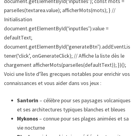
document.getElementById(‘inputIles’); const mots =
parseIles(textarea.value); afficherMots(mots); } //
Initialisation
document.getElementById(‘inputIles’).value =
defaultText;
document.getElementById(‘generateBtn’).addEventLis
tener(‘click’, onGenerateClick); // Affiche la liste dès le
chargement afficherMots(parseIles(defaultText)); })();
Voici une liste d’îles grecques notables pour enrichir vos
connaissances et vous aider dans vos jeux :
Santorin
– célèbre pour ses paysages volcaniques
et ses architectures typiques blanches et bleues
Mykonos
– connue pour ses plages animées et sa
vie nocturne