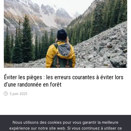
Éviter les pièges : les erreurs courantes à éviter lors
d’une randonnée en forêt
5 juin 2025
Nous utilisons des cookies pour vous garantir la meilleure
expérience sur notre site web. Si vous continuez à utiliser ce
Copyright © 2026
Flexmind: Blog Actu de référence
.