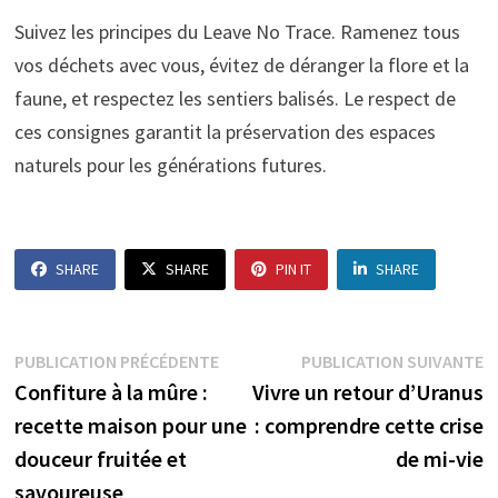
Suivez les principes du Leave No Trace. Ramenez tous
vos déchets avec vous, évitez de déranger la flore et la
faune, et respectez les sentiers balisés. Le respect de
ces consignes garantit la préservation des espaces
naturels pour les générations futures.
SHARE
SHARE
PIN IT
SHARE
Navigation
Publication
P
PUBLICATION PRÉCÉDENTE
PUBLICATION SUIVANTE
précédente :
s
Confiture à la mûre :
Vivre un retour d’Uranus
de
recette maison pour une
: comprendre cette crise
l’article
douceur fruitée et
de mi-vie
savoureuse