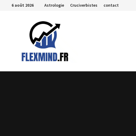
Passer
6 août 2026
Astrologie
Cruciverbistes
contact
au
contenu