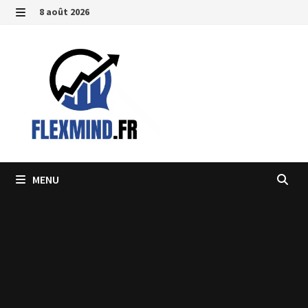
Passer
8 août 2026
au
MENU
contenu
MENU