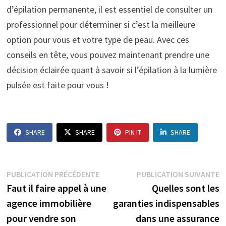
d’épilation permanente, il est essentiel de consulter un
professionnel pour déterminer si c’est la meilleure
option pour vous et votre type de peau. Avec ces
conseils en tête, vous pouvez maintenant prendre une
décision éclairée quant à savoir si l’épilation à la lumière
pulsée est faite pour vous !
SHARE
SHARE
PIN IT
SHARE
Navigation
Publication
P
PUBLICATION PRÉCÉDENTE
PUBLICATION SUIVANTE
précédente :
s
Faut il faire appel à une
Quelles sont les
de
agence immobilière
garanties indispensables
l’article
pour vendre son
dans une assurance