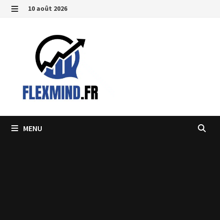
Passer
10 août 2026
au
MENU
contenu
MENU