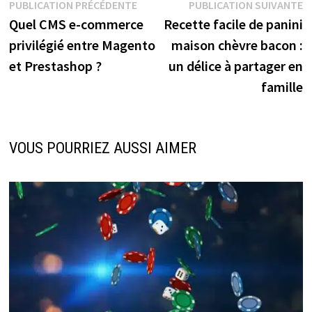
Navigation
Publication
P
PUBLICATION PRÉCÉDENTE
PUBLICATION SUIVANTE
précédente :
s
Quel CMS e-commerce
Recette facile de panini
de
privilégié entre Magento
maison chèvre bacon :
l’article
et Prestashop ?
un délice à partager en
famille
VOUS POURRIEZ AUSSI AIMER