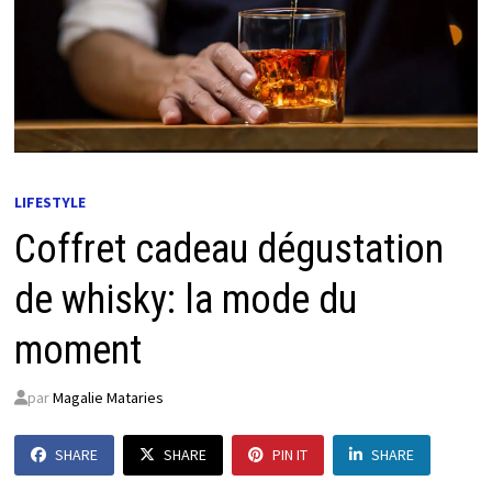
LIFESTYLE
Coffret cadeau dégustation
de whisky: la mode du
moment
par
Magalie Mataries
SHARE
SHARE
PIN IT
SHARE