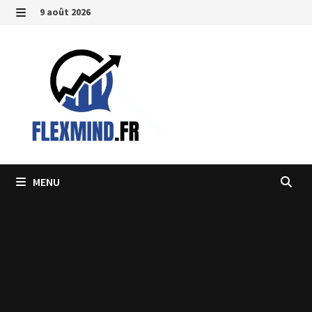
Passer
9 août 2026
au
MENU
contenu
MENU