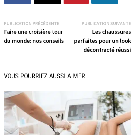
Navigation
Publication
P
PUBLICATION PRÉCÉDENTE
PUBLICATION SUIVANTE
précédente :
s
Faire une croisière tour
Les chaussures
de
du monde: nos conseils
parfaites pour un look
l’article
décontracté réussi
VOUS POURRIEZ AUSSI AIMER