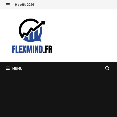
Passer
9 août 2026
au
MENU
contenu
MENU