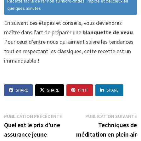
Recette facile de far noir au micro-ondes : rapide et délicieux en
quelques minutes
En suivant ces étapes et conseils, vous deviendrez
maître dans l’art de préparer une
blanquette de veau
.
Pour ceux d’entre nous qui aiment suivre les tendances
tout en respectant les classiques, cette recette est un
immanquable !
SHARE
SHARE
PIN IT
SHARE
Navigation
Publication
P
PUBLICATION PRÉCÉDENTE
PUBLICATION SUIVANTE
précédente :
s
Quel est le prix d’une
Techniques de
de
assurance jeune
méditation en plein air