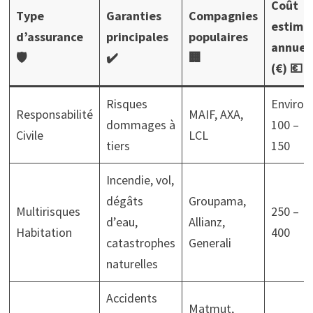
Coût
Type
Garanties
Compagnies
estimé
d’assurance
principales
populaires
annuel
🛡️
✔️
🏢
(€) 💶
Risques
Environ
Responsabilité
MAIF, AXA,
dommages à
100 –
Civile
LCL
tiers
150
Incendie, vol,
dégâts
Groupama,
Multirisques
250 –
d’eau,
Allianz,
Habitation
400
catastrophes
Generali
naturelles
Accidents
Matmut,