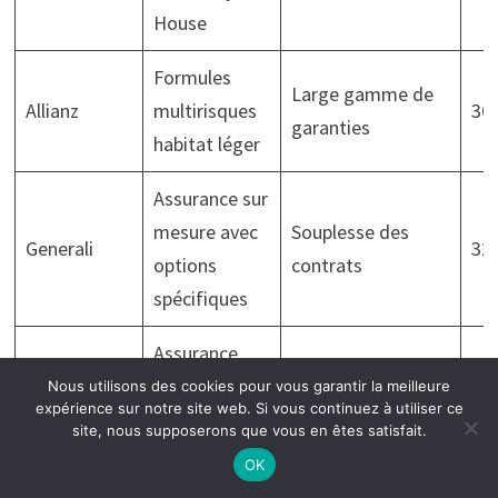
House
Formules
Large gamme de
Allianz
multirisques
300
garanties
habitat léger
Assurance sur
mesure avec
Souplesse des
Generali
320
options
contrats
spécifiques
Assurance
mobilité et
Qualité du service,
Nous utilisons des cookies pour vous garantir la meilleure
Macif
250
expérience sur notre site web. Si vous continuez à utiliser ce
habitation
prix compétitifs
site, nous supposerons que vous en êtes satisfait.
Tiny House
OK