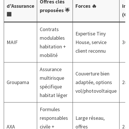
Offres clés
d’Assurance
Forces 🔥
ind
proposées 🌟
🏢
(€)
Contrats
Expertise Tiny
modulables
MAIF
House, service
300
habitation +
client reconnu
mobilité
Assurance
Couverture bien
multirisque
Groupama
adaptée, options
280
spécifique
vol/photovoltaique
habitat léger
Formules
responsables
Large réseau,
AXA
civile +
offres
250