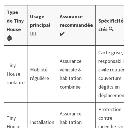
Type
Usage
Assurance
de Tiny
Spécificités
principal
recommandée
House
clés 🔍
🚶‍♂️
✔️
🏠
Carte grise,
Assurance
responsabilit
Tiny
Mobilité
véhicule &
civile routière
House
régulière
habitation
couverture
roulante
combinée
dégâts en
déplacement
Protection
Assurance
Tiny
contre
Installation
habitation
House
incendie, vol,